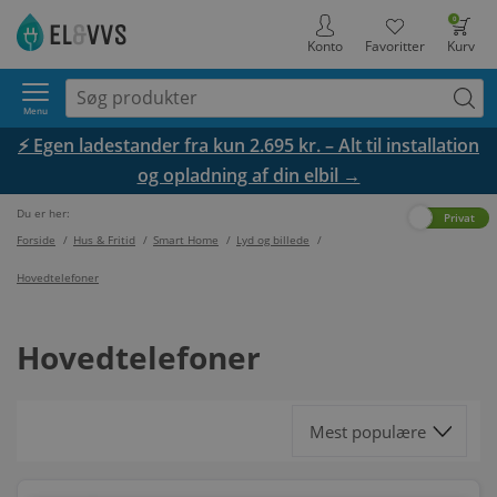
0
Konto
Favoritter
Kurv
Menu
⚡ Egen ladestander fra kun 2.695 kr. – Alt til installation
og opladning af din elbil →
Du er her:
Erhverv
Privat
Forside
/
Hus & Fritid
/
Smart Home
/
Lyd og billede
/
Hovedtelefoner
Hovedtelefoner