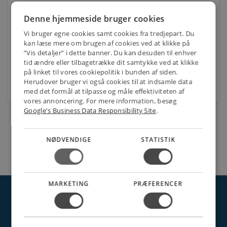
Fuldt Trådløse hovedtelefoner | Hybrid (ENC + ANC)
| Bluetoo
Denne hjemmeside bruger cookies
Varenr.: HPBT2475BK
Vi bruger egne cookies samt cookies fra tredjepart. Du
kan læse mere om brugen af cookies ved at klikke på
350,00
kr.
pr. stk.
”Vis detaljer” i dette banner. Du kan desuden til enhver
tid ændre eller tilbagetrække dit samtykke ved at klikke
på linket til vores cookiepolitik i bunden af siden.
Herudover bruger vi også cookies til at indsamle data
favorite
stk.
med det formål at tilpasse og måle effektiviteten af
vores annoncering. For mere information, besøg
Google's Business Data Responsibility Site
.
NØDVENDIGE
STATISTIK
MARKETING
PRÆFERENCER
NETSALG EL & VVS APS
Søndergårdsvej 44
4640 Faxe
Danmark
Tel.: 70 200 049