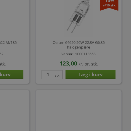
10%
v/10 stk.
G22 M/185
Osram 64650 50W 22.8V G6.35
halogenpære
652
Varenr.: 1000113658
123,00
stk.
kr.
pr. stk.
stk.