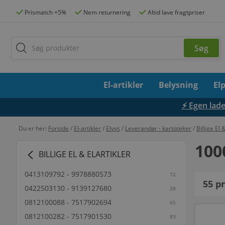
Prismatch +5%
Nem returnering
Altid lave fragtpriser
El-artikler
Belysning
El
⚡ Egen lades
Du er her:
Forside
/
El-artikler
/
Elvvs
/
Leverandør - kartoteker
/
Billige El 
100
BILLIGE EL & ELARTIKLER
0413109792 - 9978880573
72
55
pr
0422503130 - 9139127680
28
0812100088 - 7517902694
65
0812100282 - 7517901530
83