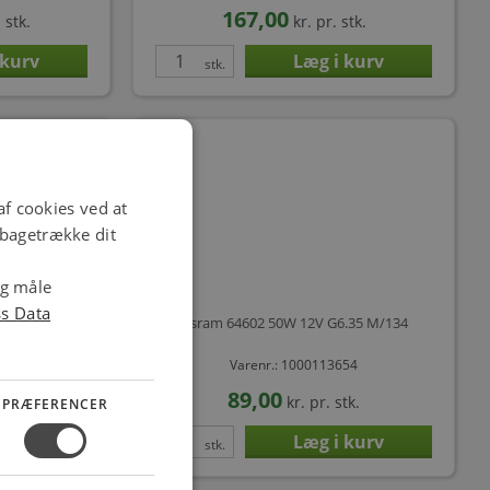
167,00
 stk.
kr.
pr. stk.
stk.
f cookies ved at
ilbagetrække dit
og måle
ss Data
.35 M/130
Osram 64602 50W 12V G6.35 M/134
653
Varenr.: 1000113654
89,00
stk.
kr.
pr. stk.
PRÆFERENCER
stk.