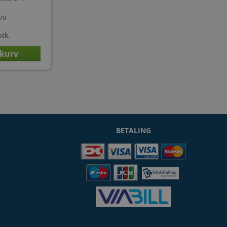
670
stk.
BETALING