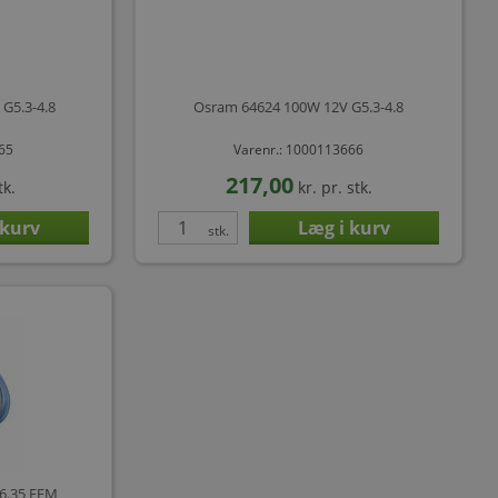
G5.3-4.8
Osram 64624 100W 12V G5.3-4.8
665
Varenr.: 1000113666
217,00
tk.
kr.
pr. stk.
stk.
6.35 EFM