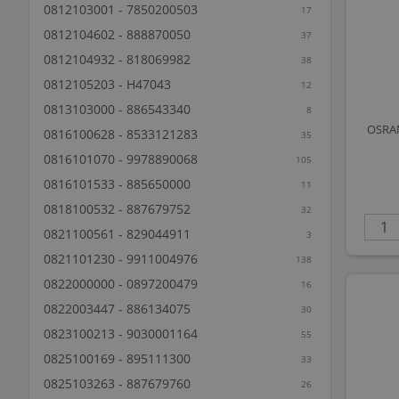
0812103001 - 7850200503
17
0812104602 - 888870050
37
0812104932 - 818069982
38
0812105203 - H47043
12
0813103000 - 886543340
8
OSRAM
0816100628 - 8533121283
35
0816101070 - 9978890068
105
0816101533 - 885650000
11
0818100532 - 887679752
32
0821100561 - 829044911
3
0821101230 - 9911004976
138
0822000000 - 0897200479
16
0822003447 - 886134075
30
0823100213 - 9030001164
55
0825100169 - 895111300
33
0825103263 - 887679760
26