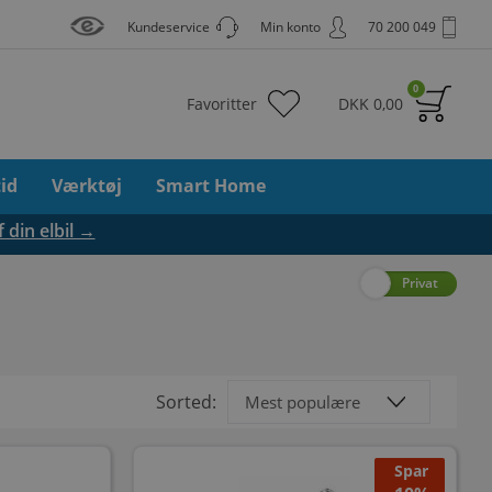
Kundeservice
Min konto
70 200 049
0
Favoritter
DKK
0,00
tid
Værktøj
Smart Home
f din elbil →
Erhverv
Privat
Sorted:
Spar