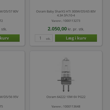
0W/D5/57 80V
Osram Baby SharXS HTI 300W/D5/65 80V
4.3A SFc10-4
272
Varenr.: 1000113273
2.050,00
 stk.
kr.
pr. stk.
stk.
5W/D5/56 95V
Osram 64222 10W 6V PG22
275
Varenr.: 1000113648