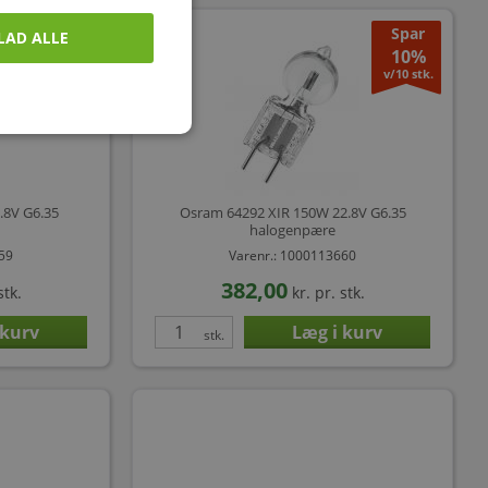
Spar
LAD ALLE
10%
v/10 stk.
.8V G6.35
Osram 64292 XIR 150W 22.8V G6.35
halogenpære
659
Varenr.: 1000113660
382,00
stk.
kr.
pr. stk.
stk.