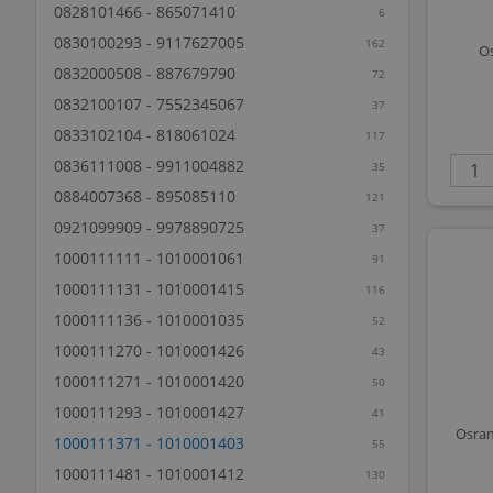
0828101466 - 865071410
6
0830100293 - 9117627005
162
O
0832000508 - 887679790
72
0832100107 - 7552345067
37
0833102104 - 818061024
117
0836111008 - 9911004882
35
0884007368 - 895085110
121
0921099909 - 9978890725
37
1000111111 - 1010001061
91
1000111131 - 1010001415
116
1000111136 - 1010001035
52
1000111270 - 1010001426
43
1000111271 - 1010001420
50
1000111293 - 1010001427
41
Osram
1000111371 - 1010001403
55
1000111481 - 1010001412
130