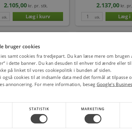
2.105,00
2.137,00
kr.
pr. stk.
kr.
pr.
stk.
stk.
e bruger cookies
ies samt cookies fra tredjepart. Du kan læse mere om brugen a
jer” i dette banner. Du kan desuden til enhver tid ændre eller t
ke på linket til vores cookiepolitik i bunden af siden.
 også cookies til at indsamle data med det formål at tilpasse 
ores annoncering. For mere information, besøg
Google's Busine
Osram 64258 20W 12V G4
Osram 64261 30W 12V G6
Varenr.: 1000113651
Varenr.: 1000113
167,00
113,00
kr.
pr. stk.
kr.
pr. 
STATISTIK
MARKETING
stk.
stk.