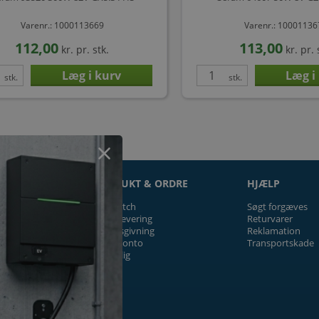
Varenr.: 1000113669
Varenr.: 1000113
112,00
113,00
kr.
pr. stk.
kr.
pr. 
stk.
stk.
ON
PRODUKT & ORDRE
HJÆLP
Prismatch
Søgt forgæves
Fragt/levering
Returvarer
Tilbudsgivning
Reklamation
Firmakonto
Transportskade
Offentlig
ger
k