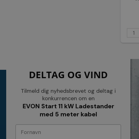
DELTAG OG VIND
KONTAKT
INFORMATI
NETSALG EL & VVS APS
Blog
Tilmeld dig nyhedsbrevet og deltag i
Søndergårdsvej 44
Cookies
konkurrencen om en
4640 Faxe
Kundeservice
EVON Start 11 kW Ladestander
Danmark
Åbningstider
Tel.: 70 200 049
Hvem er vi ?
med 5 meter kabel
Cvr nr. 26117275
Vilkår
E-mail: info@elvvs.dk
Bankoplysnin
Privatlivspoliti