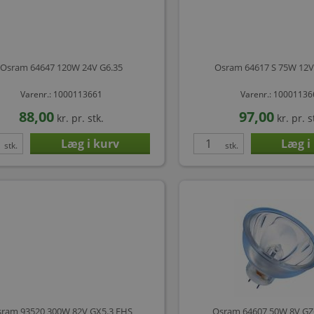
Osram 64647 120W 24V G6.35
Osram 64617 S 75W 12V 
Varenr.: 1000113661
Varenr.: 1000113
88,00
97,00
kr.
pr. stk.
kr.
pr. s
stk.
stk.
ram 93520 300W 82V GX5.3 FHS
Osram 64607 50W 8V GZ