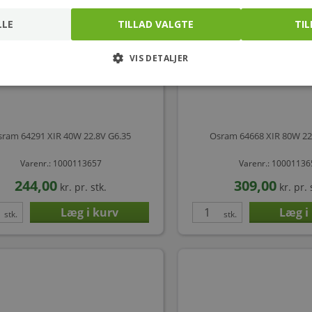
LLE
TILLAD VALGTE
TIL
VIS DETALJER
ram 64291 XIR 40W 22.8V G6.35
Osram 64668 XIR 80W 22
Varenr.: 1000113657
Varenr.: 1000113
244,00
309,00
kr.
pr. stk.
kr.
pr. 
stk.
stk.