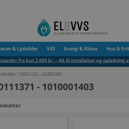
pærer & Lyskilder
VVS
Energi & Klima
Hus & Fri
tander fra kun 2.695 kr. – Alt til installation og opladning a
& Elartikler
/
1000111371 - 1010001403
0111371 - 1010001403
odukter